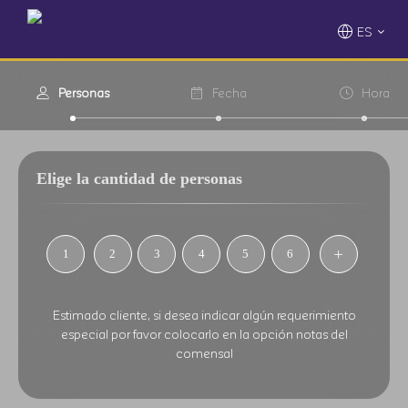
ES
Personas
Fecha
Hora
Elige la cantidad de personas
1
2
3
4
5
6
Estimado cliente, si desea indicar algún requerimiento
especial por favor colocarlo en la opción notas del
comensal